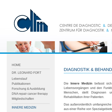
HOME
DIAGNOSTIK & BEHAN
DR. LEONARD FORT
Lebenslauf
Die
Innere Medizin
befasst sic
Publikationen
Lebensvorgängen und den Funkti
Forschung & Ausbildung
Menschen, stellt Diagnosen
DNA repair cancer therapy
Rehabilitation ihrer Patienten.
Mitgliedschaften
Das außerordentlich umfangreiche 
INNERE MEDIZIN
aus einer Reihe von Spezialgebiet