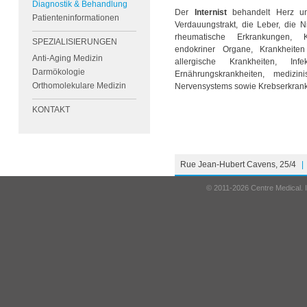
Diagnostik & Behandlung
Der
Internist
behandelt Herz und
Patienteninformationen
Verdauungstrakt, die Leber, die 
rheumatische Erkrankungen, K
SPEZIALISIERUNGEN
endokriner Organe, Krankheite
Anti-Aging Medizin
allergische Krankheiten, Infekt
Darmökologie
Ernährungskrankheiten, medizin
Orthomolekulare Medizin
Nervensystems sowie Krebserkran
KONTAKT
Rue Jean-Hubert Cavens, 25/4
|
© 2011-2026 Centre Medical.